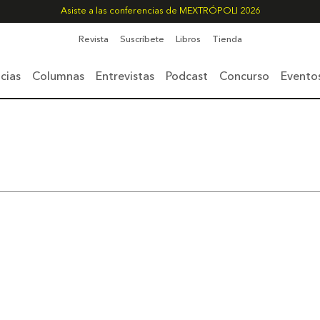
Asiste a las conferencias de MEXTRÓPOLI 2026
Revista
Suscríbete
Libros
Tienda
cias
Columnas
Entrevistas
Podcast
Concurso
Evento