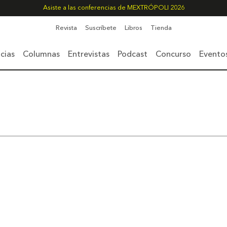
Asiste a las conferencias de MEXTRÓPOLI 2026
Revista
Suscríbete
Libros
Tienda
cias
Columnas
Entrevistas
Podcast
Concurso
Evento