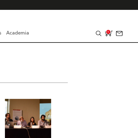
s
Academia
0