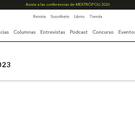
Asiste a las conferencias de MEXTRÓPOLI 2026
Revista
Suscríbete
Libros
Tienda
cias
Columnas
Entrevistas
Podcast
Concurso
Evento
023