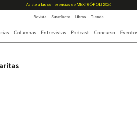
Asiste a las conferencias de MEXTRÓPOLI 2026
Revista
Suscríbete
Libros
Tienda
cias
Columnas
Entrevistas
Podcast
Concurso
Evento
aritas