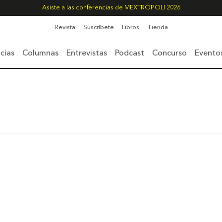
Asiste a las conferencias de MEXTRÓPOLI 2026
Revista
Suscríbete
Libros
Tienda
cias
Columnas
Entrevistas
Podcast
Concurso
Evento