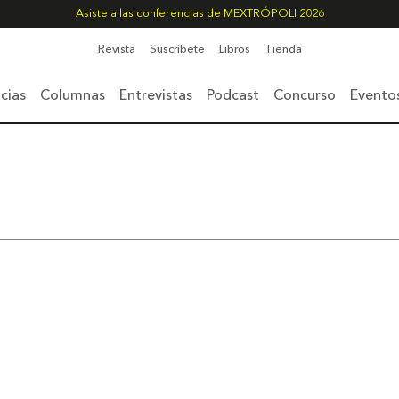
Asiste a las conferencias de MEXTRÓPOLI 2026
Revista
Suscríbete
Libros
Tienda
cias
Columnas
Entrevistas
Podcast
Concurso
Evento