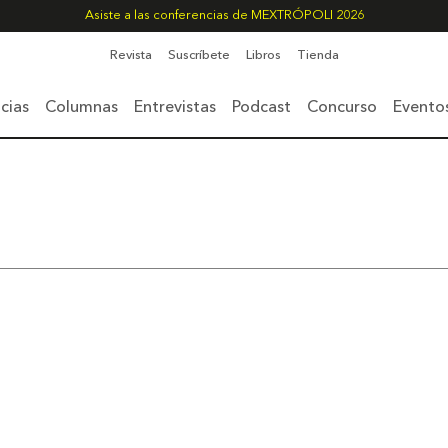
Asiste a las conferencias de MEXTRÓPOLI 2026
Revista
Suscríbete
Libros
Tienda
cias
Columnas
Entrevistas
Podcast
Concurso
Evento