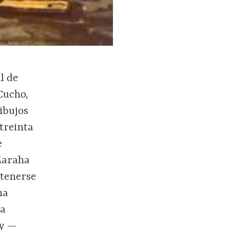
l de
—Cucho,
ibujos
treinta
e
 Maraha
etenerse
na
 a
gy —