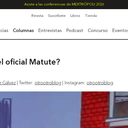
Asiste a las conferencias de MEXTRÓPOLI 2026
Revista
Suscríbete
Libros
Tienda
cias
Columnas
Entrevistas
Podcast
Concurso
Evento
l oficial Matute?
z Gálvez
| Twitter:
otrootroblog
| Instagram:
otrootroblog