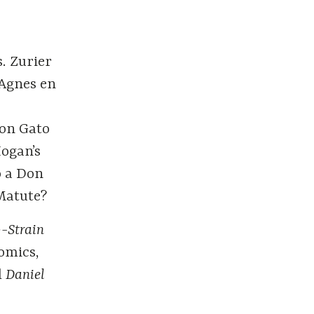
. Zurier
 Agnes en
Don Gato
Hogan’s
o a Don
 Matute?
-Strain
omics,
l
Daniel