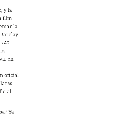
, y la
en Elm
tomar la
 Barclay
os 40
ños
vir en
 oficial
ólares
icial
sa? Ya