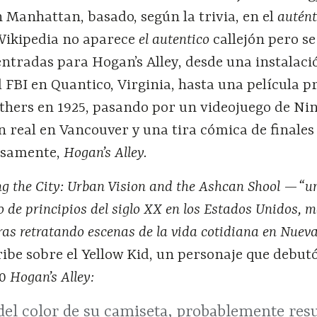
 Manhattan, basado, según la trivia, en el
autént
 Wikipedia no aparece
el
autentico
callejón pero s
ntradas para Hogan’s Alley, desde una instalaci
 FBI en Quantico, Virginia, hasta una película 
thers en 1925, pasando por un videojuego de Ni
ón real en Vancouver y una tira cómica de finales 
isamente,
Hogan’s Alley.
ng the City: Urban Vision and the Ashcan Shool
—
“u
 de principios del siglo XX en los Estados Unidos, m
ras retratando escenas de la vida cotidiana en Nuev
ibe sobre el Yellow Kid, un personaje que debutó
90
Hogan’s Alley:
del color de su camiseta, probablemente res