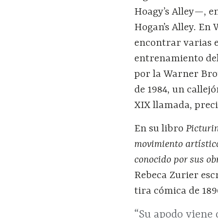
Hoagy’s Alley—, en
Hogan’s Alley. En
encontrar varias e
entrenamiento del
por la Warner Bro
de 1984, un callej
XIX llamada, prec
En su libro
Picturi
movimiento artístico
conocido por sus ob
Rebeca Zurier escr
tira cómica de 18
“Su apodo viene 