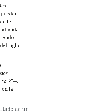
ico
e pueden
ón de
producida
ntendo
del siglo
n
ejor
a York”—,
 en la
ultado de un