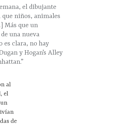
emana, el dibujante
a que niños, animales
…] Más que un
o de una nueva
 es clara, no hay
 Dugan y Hogan’s Alley
nhattan.”
ón al
, el
 un
ivían
adas de