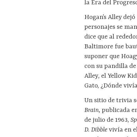
la Era del Progres
Hogan’s Alley dejó
personajes se man
dice que al rededor
Baltimore fue baut
suponer que Hoagy
con su pandilla de
Alley, el Yellow K
Gato, ¿Dónde vivía
Un sitio de trivia
Brain,
publicada en
de julio de 1963,
S
D. Dibble
vivía en 