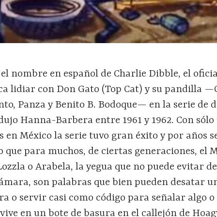
 el nombre en español de Charlie Dibble, el oficia
toca lidiar con Don Gato (Top Cat) y su pandilla 
to, Panza y Benito B. Bodoque— en la serie de d
ujo Hanna-Barbera entre 1961 y 1962. Con sólo 
s en México la serie tuvo gran éxito y por años s
to que para muchos, de ciertas generaciones, el
Lozzla o Arabela, la yegua que no puede evitar d
 cámara, son palabras que bien pueden desatar u
a o servir casi como código para señalar algo o
vive en un bote de basura en el callejón de Hoa