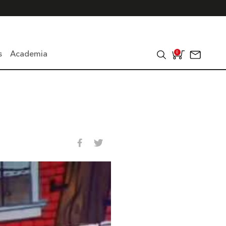
s
Academia
0