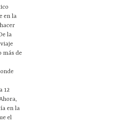
xico
e en la
 hacer
De la
viaje
o más de
(donde
a 12
 Ahora,
ía en la
ue el