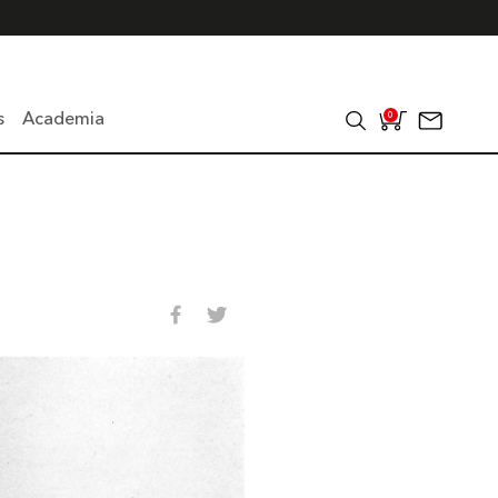
s
Academia
0