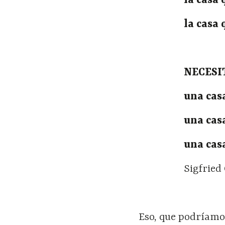
la casa
la casa 
NECESI
una cas
una cas
una casa
Sigfried
Eso, que podríamos