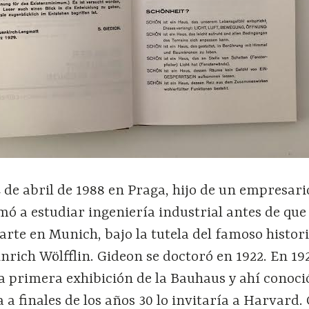
4 de abril de 1988 en Praga, hijo de un empresario
imó a estudiar ingeniería industrial antes de que
l arte en Munich, bajo la tutela del famoso histor
nrich Wölfflin. Gideon se doctoró en 1922. En 192
a primera exhibición de la Bauhaus y ahí conoci
a finales de los años 30 lo invitaría a Harvard.