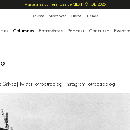
Asiste a las conferencias de MEXTRÓPOLI 2026
Revista
Suscríbete
Libros
Tienda
cias
Columnas
Entrevistas
Podcast
Concurso
Evento
do
z Gálvez
| Twitter:
otrootroblog
| Instagram:
otrootroblog