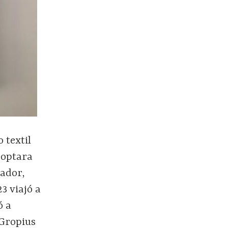
 textil
 optara
iador,
3 viajó a
ó a
 Gropius