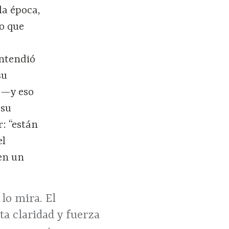
la época,
o que
entendió
su
 —y eso
 su
r: “están
el
en un
 lo mira. El
ta claridad y fuerza