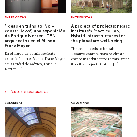
ENTREVISTAS
ENTREVISTAS
“Ideas en tránsito. No –
A project of projects: re:arc
construidos”, una exposición
institute’s Practice Lab,
de Enrique Norten | TEN
Hybrid infrastructures for
arquitectos en el Museo
the planetary well-being
Franz Mayer
The scale needs to be balanced.
En el marco de su más reciente
Negative contributions to climate
exposición en el Museo Franz Mayer
change in architecture remain larger
de la Ciudad de México, Enrique
than the projects that aim [...]
Norten [...]
ARTÍCULOS RELACIONADOS
COLUMNAS
COLUMNAS