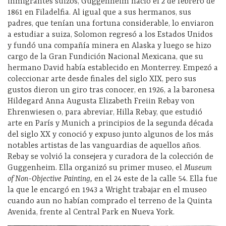
inmigrantes suizos, Guggenheim nació el 2 de febrero de
1861 en Filadelfia. Al igual que a sus hermanos, sus
padres, que tenían una fortuna considerable, lo enviaron
a estudiar a suiza, Solomon regresó a los Estados Unidos
y fundó una compañía minera en Alaska y luego se hizo
cargo de la Gran Fundición Nacional Mexicana, que su
hermano David había establecido en Monterrey. Empezó a
coleccionar arte desde finales del siglo XIX, pero sus
gustos dieron un giro tras conocer, en 1926, a la baronesa
Hildegard Anna Augusta Elizabeth Freiin Rebay von
Ehrenwiesen o, para abreviar, Hilla Rebay, que estudió
arte en París y Munich a principios de la segunda década
del siglo XX y conoció y expuso junto algunos de los más
notables artistas de las vanguardias de aquellos años.
Rebay se volvió la consejera y curadora de la colección de
Guggenheim. Ella organizó su primer museo, el
Museum
of Non-Objective Painting,
en el 24 este de la calle 54. Ella fue
la que le encargó en 1943 a Wright trabajar en el museo
cuando aun no habían comprado el terreno de la Quinta
Avenida, frente al Central Park en Nueva York.