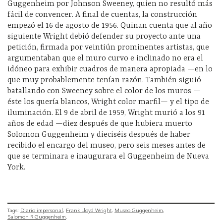
Guggenheim por Johnson Sweeney, quien no resultó más
fácil de convencer. A final de cuentas, la construcción
empezó el 16 de agosto de 1956. Quinan cuenta que al año
siguiente Wright debió defender su proyecto ante una
petición, firmada por veintiún prominentes artistas, que
argumentaban que el muro curvo e inclinado no era el
idóneo para exhibir cuadros de manera apropiada —en lo
que muy probablemente tenían razón. También siguió
batallando con Sweeney sobre el color de los muros —
éste los quería blancos, Wright color marfil— y el tipo de
iluminación. El 9 de abril de 1959, Wright murió a los 91
años de edad —diez después de que hubiera muerto
Solomon Guggenheim y dieciséis después de haber
recibido el encargo del museo, pero seis meses antes de
que se terminara e inaugurara el Guggenheim de Nueva
York.
Tags:
Diario impersonal
Frank Lloyd Wright
Museo Guggenheim
Salomon R Guggenheim