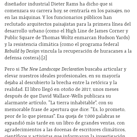
diseñador industrial Dieter Rams ha dicho que si
comenzara su carrera hoy, se centraría en los paisajes, no
en las máquinas. Y los funcionarios públicos han
reclutado arquitectos paisajistas para la primera línea del
desarrollo urbano (como el High Line de James Corner y
Public Square de Thomas Woltz enmarcan Hudson Yards)
y la resistencia climática (como el programa federal
Rebuild by Design
vincula la recuperación de huracanes a la
defensa costera).[2]
Pero si
The New Landscape Declaration
buscaba articular y
elevar nuestros ideales profesionales, en su mayoría
dejaba al descubierto la brecha entre la retórica y la
realidad. El libro llegó en otoño de 2017, unos meses
después de que David Wallace-Wells publicara su
alarmante artículo, “La tierra inhabitable”, con su
memorable frase de apertura que dice: “Es, lo prometo,
peor de lo que piensas”. Esa queja de 7,000 palabras se
expandió más tarde en un libro de grandes ventas, con
agradecimientos a las docenas de escritores climáticos,
científicos y activistas que informaron la investigación