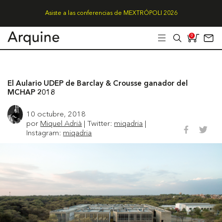
Asiste a las conferencias de MEXTRÓPOLI 2026
0
El Aulario UDEP de Barclay & Crousse ganador del
MCHAP 2018
10 octubre, 2018
por
Miquel Adrià
| Twitter:
miqadria
|
Instagram:
miqadria