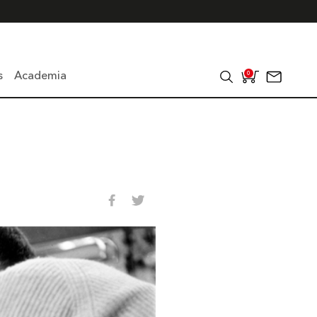
s
Academia
0