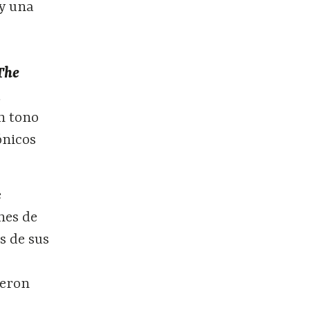
 y una
The
,
n tono
ónicos
e
nes de
s de sus
ieron