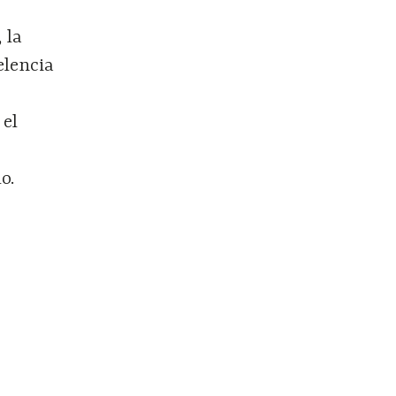
 la
elencia
 el
o.