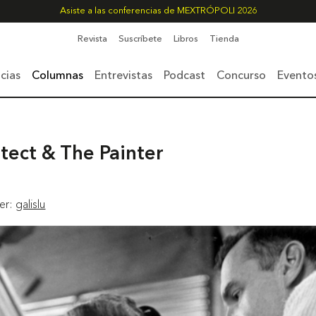
Asiste a las conferencias de MEXTRÓPOLI 2026
Revista
Suscríbete
Libros
Tienda
cias
Columnas
Entrevistas
Podcast
Concurso
Evento
tect & The Painter
ter:
galislu