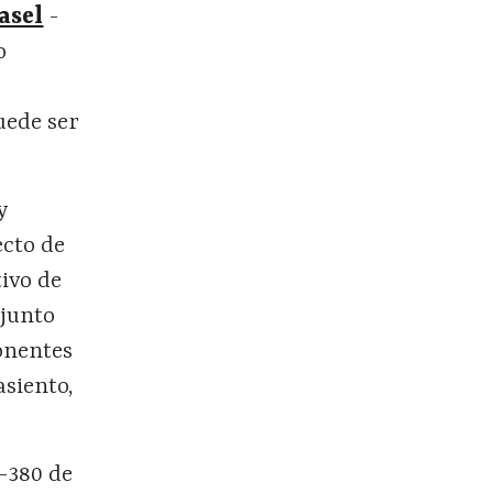
asel
-
o
uede ser
y
ecto de
tivo de
 junto
onentes
asiento,
1-380 de