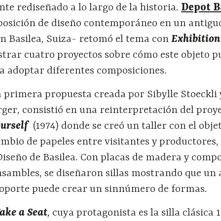
nte rediseñado a lo largo de la historia.
Depot B
xposición de diseño contemporáneo en un antigu
en Basilea, Suiza- retomó el tema con
Exhibition
trar cuatro proyectos sobre cómo este objeto p
 adoptar diferentes composiciones.
 primera propuesta creada por Sibylle Stoeckli 
ger, consistió en una reinterpretación del proy
ourself
(1974) donde se creó un taller con el obje
ambio de papeles entre visitantes y productores,
 Diseño de Basilea. Con placas de madera y comp
nsambles, se diseñaron sillas mostrando que un 
soporte puede crear un sinnúmero de formas.
ake a Seat
,
cuya protagonista es la silla clásica 