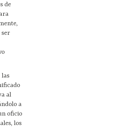
s de
para
rmente,
 ser
vo
 las
nificado
va al
ándolo a
un oficio
les, los