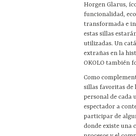
Horgen Glarus, íco
funcionalidad, ec
transformada e in
estas sillas estar
utilizadas. Un cat
extrañas en la his
OKOLO también for
Como complemento 
sillas favoritas de
personal de cada u
espectador a cont
participar de algu
donde existe una c
procesos y el com