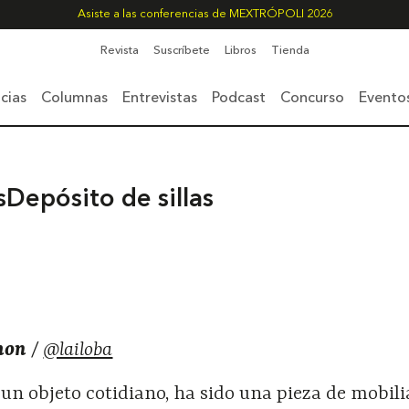
Asiste a las conferencias de MEXTRÓPOLI 2026
Revista
Suscríbete
Libros
Tienda
cias
Columnas
Entrevistas
Podcast
Concurso
Evento
s
Depósito de sillas
mon
/
@lailoba
 un objeto cotidiano, ha sido una pieza de mobili