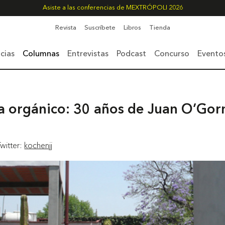
Asiste a las conferencias de MEXTRÓPOLI 2026
Revista
Suscríbete
Libros
Tienda
cias
Columnas
Entrevistas
Podcast
Concurso
Evento
 a orgánico: 30 años de Juan O’Go
Twitter:
kochenjj