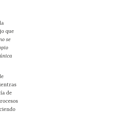
la
jo que
no se
opio
 única
de
ientras
ía de
procesos
uciendo