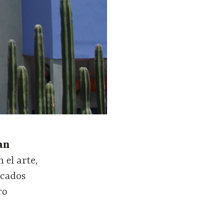
an
 el arte,
acados
ro