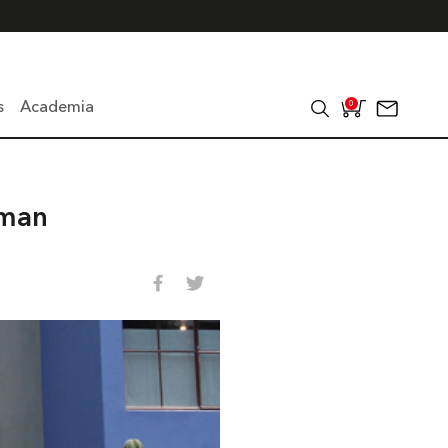
s
Academia
0
rman