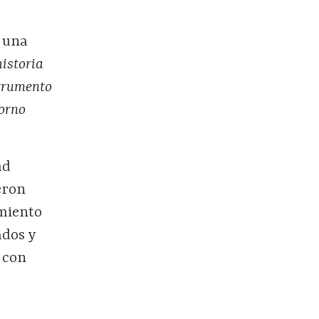
s una
historia
strumento
torno
ad
eron
amiento
ados y
 con
a