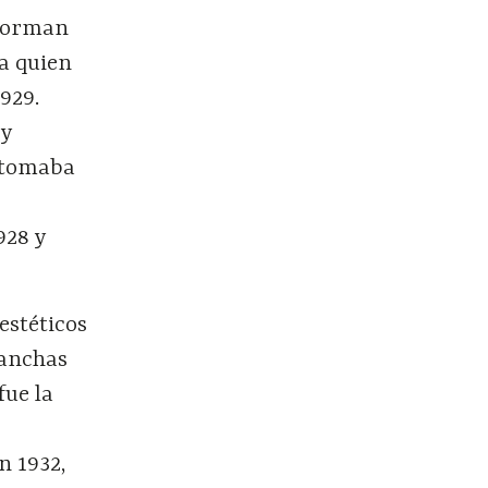
’Gorman
 a quien
929.
 y
e tomaba
928 y
estéticos
 anchas
fue la
n 1932,