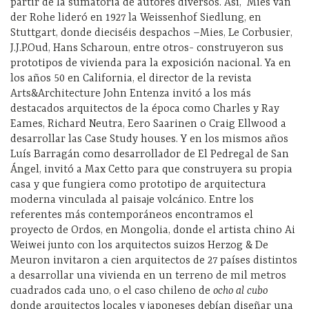
partir de la sumatoria de autores diversos. Así,
Mies van
der Rohe lideró en 1927 la Weissenhof Siedlung, en
Stuttgart, donde dieciséis despachos –Mies, Le Corbusier,
J.J.P.Oud, Hans Scharoun, entre otros- construyeron sus
prototipos de vivienda para la exposición nacional. Ya en
los años 50 en California, el director de la revista
Arts&Architecture John Entenza invitó a los más
destacados arquitectos de la época como Charles y Ray
Eames, Richard Neutra, Eero Saarinen o Craig Ellwood a
desarrollar las Case Study houses. Y en los mismos años
Luís Barragán como desarrollador de El Pedregal de San
Ángel, invitó a Max Cetto para que construyera su propia
casa y que fungiera como prototipo de arquitectura
moderna vinculada al paisaje volcánico. Entre los
referentes más contemporáneos encontramos el
proyecto de Ordos, en Mongolia, donde el artista chino Ai
Weiwei junto con los arquitectos suizos Herzog & De
Meuron invitaron a cien arquitectos de 27 países distintos
a desarrollar una vivienda en un terreno de mil metros
cuadrados cada uno, o el caso chileno de
ocho al cubo
donde arquitectos locales y japoneses debían diseñar una