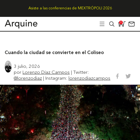
Asiste a las conferencias de MEXTRÓPOLI 2026
0
Cuando la ciudad se convierte en el Coliseo
3 julio, 2026
por
Lorenzo Díaz Campos
| Twitter:
@lorenzodiaz
| Instagram:
lorenzodiazcampos