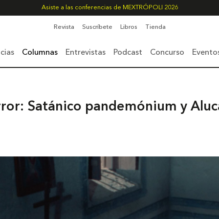
Asiste a las conferencias de MEXTRÓPOLI 2026
Revista
Suscríbete
Libros
Tienda
cias
Columnas
Entrevistas
Podcast
Concurso
Evento
rror: Satánico pandemónium y Aluc