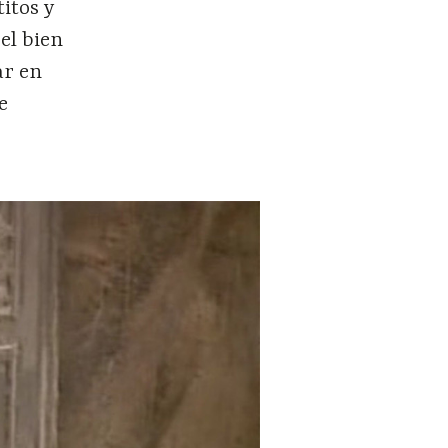
itos y
 el bien
ar en
e