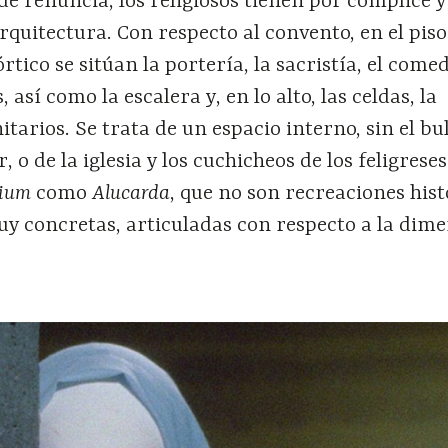
 de renuncia, los religiosos tienen por cómplice y
rquitectura. Con respecto al convento, en el piso
tico se sitúan la portería, la sacristía, el comed
 así como la escalera y, en lo alto, las celdas, la
nitarios. Se trata de un espacio interno, sin el bul
r, o de la iglesia y los cuchicheos de los feligrese
nium
como
Alucarda
, que no son recreaciones hist
y concretas, articuladas con respecto a la dim