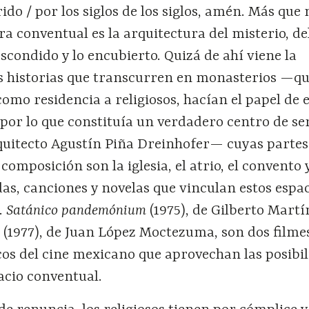
rido / por los siglos de los siglos, amén. Más que
ra conventual es la arquitectura del misterio, del
escondido y lo encubierto. Quizá de ahí viene la
as historias que transcurren en monasterios —q
omo residencia a religiosos, hacían el papel de e
, por lo que constituía un verdadero centro de se
rquitecto Agustín Piña Dreinhofer— cuyas partes
omposición son la iglesia, el atrio, el convento y
as, canciones y novelas que vinculan estos espa
.
Satánico pandemónium
(1975), de Gilberto Martí
a
(1977), de Juan López Moctezuma, son dos filme
os del cine mexicano que aprovechan las posibi
acio conventual.