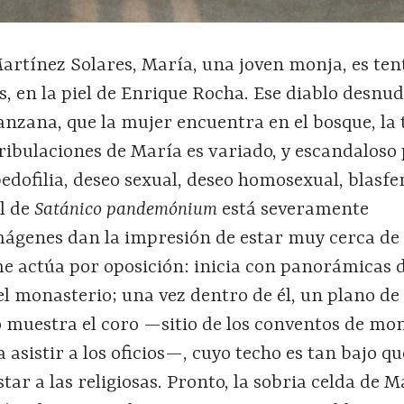
Martínez Solares, María, una joven monja, es te
, en la piel de Enrique Rocha. Ese diablo desnu
nzana, que la mujer encuentra en el bosque, la 
tribulaciones de María es variado, y escandaloso 
pedofilia, deseo sexual, deseo homosexual, blasfe
l de
Satánico pandemónium
está severamente
imágenes dan la impresión de estar muy cerca de
me actúa por oposición: inicia con panorámicas 
el monasterio; una vez dentro de él, un plano de
 muestra el coro —sitio de los conventos de mo
 asistir a los oficios—, cuyo techo es tan bajo qu
tar a las religiosas. Pronto, la sobria celda de M