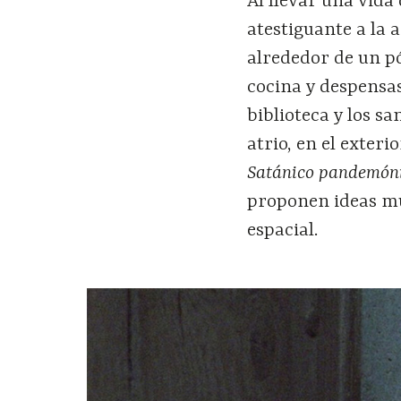
Al llevar una vida
atestiguante a la a
alrededor de un pór
cocina y despensas,
biblioteca y los sa
atrio, en el exterio
Satánico pandemó
proponen ideas mu
espacial.