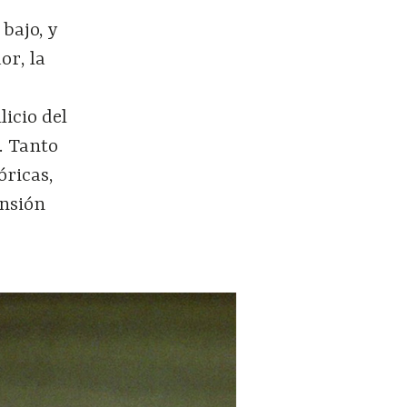
 bajo, y
or, la
licio del
s. Tanto
óricas,
ensión