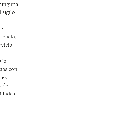
 ninguna
 sigilo
ue
scuela,
rvicio
 la
cios con
nez
s de
lidades