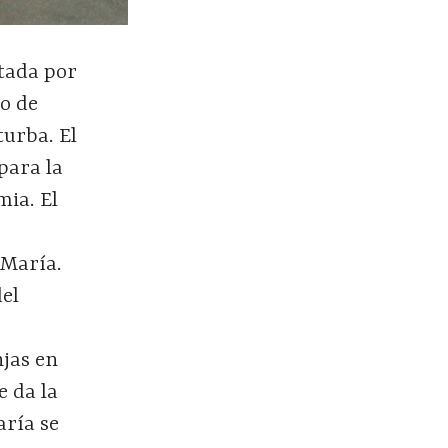
ntada por
do de
turba. El
para la
mia. El
 María.
del
njas en
e da la
aría se