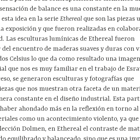
sensación de balance es una constante en la mue
esta idea en la serie
Ethereal
que son las piezas 
la exposición y que fueron realizadas en colabo
d. Las esculturas lumínicas de Ethereal fueron
r del encuentro de maderas suaves y duras con v
ados Celsius lo que da como resultado una image
al que nos es muy familiar en el trabajo de Esra
ceso, se generaron esculturas y fotografías que
ezas que nos muestran otra faceta de un materi
nera constante en el diseño industrial. Esta part
 haber ahondado más en la reflexión en torno al
riales como un acontecimiento violento, ya que
olección Dolmen, en Ethereal el contraste de mat
do equilibrado y balanceado, sino que es una im