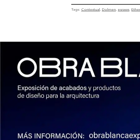
Tags:
Contextual
Dolmen
esrawe
Ethe