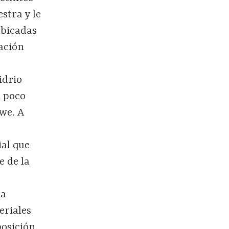
stra y le
ubicadas
ración
idrio
n poco
we. A
al que
e de la
 a
eriales
posición