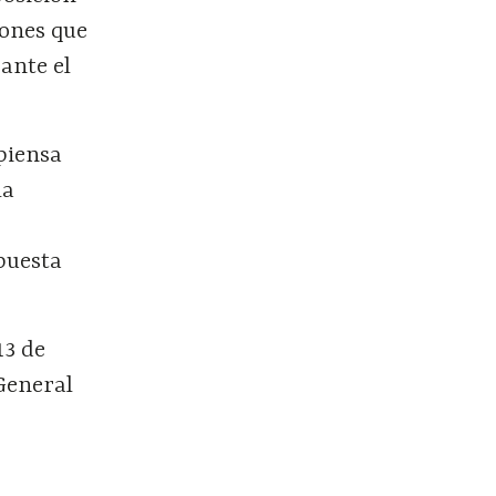
iones que
ante el
 piensa
la
puesta
13 de
General