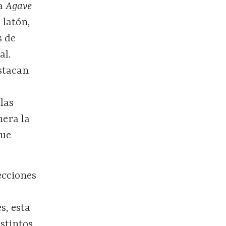
la
Agave
 latón,
s de
al.
estacan
las
nera la
que
ecciones
s, esta
stintos