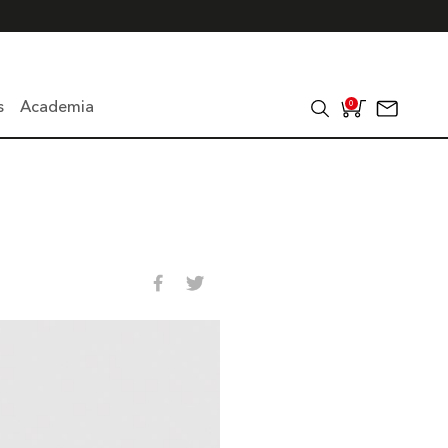
s
Academia
0