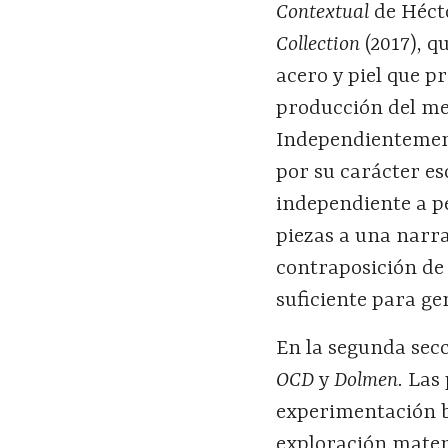
Contextual
de Héct
Collection
(2017), q
acero y piel que 
producción del mez
Independientemente
por su carácter es
independiente a pe
piezas a una narra
contraposición de
suficiente para ge
En la segunda secc
OCD
y
Dolmen.
Las 
experimentación b
exploración materi