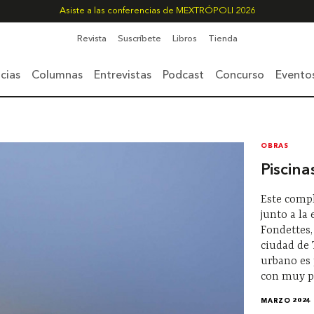
Asiste a las conferencias de MEXTRÓPOLI 2026
Revista
Suscríbete
Libros
Tienda
cias
Columnas
Entrevistas
Podcast
Concurso
Evento
OBRAS
Piscin
Este compl
junto a la
Fondettes,
ciudad de 
urbano es 
con muy p
MARZO 2024