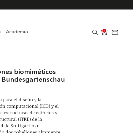
s
Academia
0
ones biomiméticos
l Bundesgartenschau
o para el diseño y la
ón computacional (ICD) y el
de estructuras de edificios y
ructural (ITKE) de la
d de Stuttgart han
do dos pabellones altamente