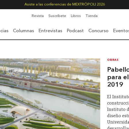
Asiste a las conferencias de MEXTRÓPOLI 2026
Revista
Suscríbete
Libros
Tienda
cias
Columnas
Entrevistas
Podcast
Concurso
Evento
OBRAS
Pabell
para e
2019
El Institut
construcci
Instituto 
diseño est
Universida
desarrolla