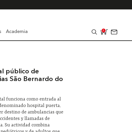
s
Academia
0
al público de
ias São Bernardo do
o
tal funciona como entrada al
 denominado hospital puerta,
er destino de ambulancias que
ccidentes y llamadas de
a. Su actividad combina
 pediátricos y de adultos que