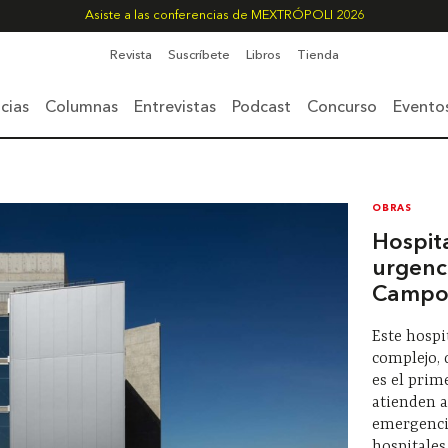
Asiste a las conferencias de MEXTRÓPOLI 2026
Revista
Suscríbete
Libros
Tienda
cias
Columnas
Entrevistas
Podcast
Concurso
Evento
OBRAS
Hospit
urgenc
Camp
Este hospi
complejo,
es el prim
atienden a
emergenci
hospitales