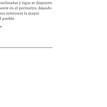
nclinadas y vigas se disponen
ente en el perímetro, dejando
cios interiores la mayor
d posible.
7