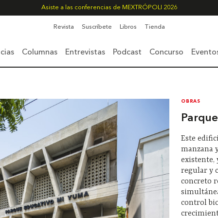
Asiste a las conferencias de MEXTRÓPOLI 2026
Revista
Suscríbete
Libros
Tienda
cias
Columnas
Entrevistas
Podcast
Concurso
Evento
OBRAS
Parque
Este edifi
manzana y 
existente, 
regular y 
concreto 
simultáne
control bi
crecimient