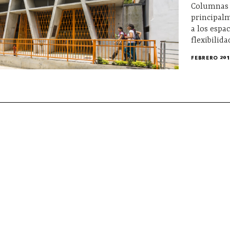
Columnas i
principalm
a los espa
flexibilida
FEBRERO 201