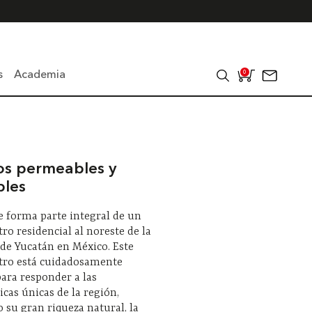
s
Academia
0
s permeables y
bles
e forma parte integral de un
ro residencial al noreste de la
de Yucatán en México. Este
tro está cuidadosamente
ara responder a las
icas únicas de la región,
 su gran riqueza natural, la