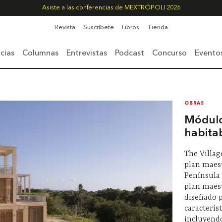
Asiste a las conferencias de MEXTRÓPOLI 2026
Revista
Suscríbete
Libros
Tienda
cias
Columnas
Entrevistas
Podcast
Concurso
Evento
OBRAS
Módulo
habita
The Villag
plan maest
Península 
plan maes
diseñado p
característ
incluyendo