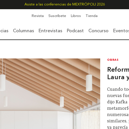
Asiste a las conferencias de MEXTRÓPOLI 2026
Revista
Suscríbete
Libros
Tienda
cias
Columnas
Entrevistas
Podcast
Concurso
Evento
OBRAS
Reform
Laura 
Cuando to
nuevas fue
dijo Kafka
metamorfos
numerosas
similares,
ya parecía