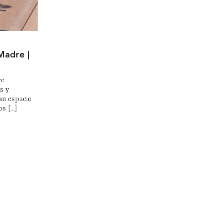
Madre |
ve
s y
an espacio
 [...]
Legales