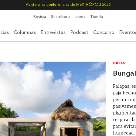
Asiste a las conferencias de MEXTRÓPOLI 2026
Revista
Suscríbete
Libros
Tienda
cias
Columnas
Entrevistas
Podcast
Concurso
Evento
OBRAS
Bungal
Palapas, e
paja hecho
permitir q
pasivament
pigmentado
respirar l
para evita
humedad. 