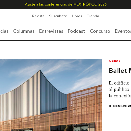
Asiste a las conferencias de MEXTRÓPOLI 2026
Revista
Suscríbete
Libros
Tienda
cias
Columnas
Entrevistas
Podcast
Concurso
Evento
OBRAS
Ballet
El edifici
al público
la conexi
DICIEMBRE 2