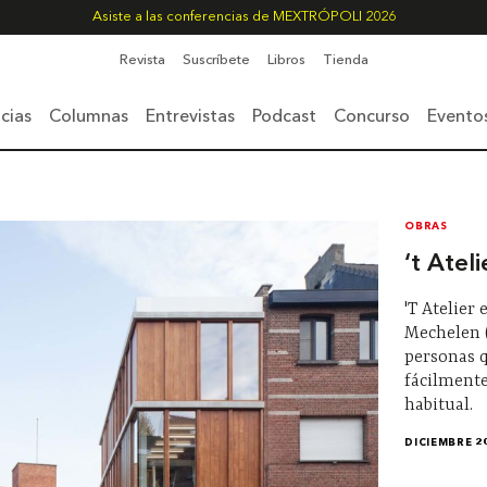
Asiste a las conferencias de MEXTRÓPOLI 2026
Revista
Suscríbete
Libros
Tienda
cias
Columnas
Entrevistas
Podcast
Concurso
Evento
OBRAS
‘t Ateli
'T Atelier
Mechelen 
personas 
fácilmente
habitual.
DICIEMBRE 2