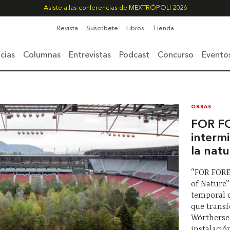
Asiste a las conferencias de MEXTRÓPOLI 2026
Revista
Suscríbete
Libros
Tienda
cias
Columnas
Entrevistas
Podcast
Concurso
Evento
OBRAS
FOR F
interm
la natu
“FOR FORE
of Nature”
temporal 
que transf
Wörtherse
instalació