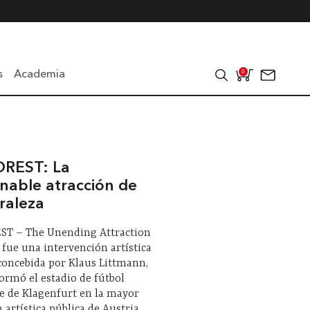
s
Academia
0
OREST: La
inable atracción de
raleza
ST – The Unending Attraction
 fue una intervención artística
concebida por Klaus Littmann,
ormó el estadio de fútbol
e de Klagenfurt en la mayor
n artística pública de Austria