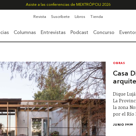
Asiste a las conferencias de MEXTRÓPOLI 2026
Revista
Suscríbete
Libros
Tienda
cias
Columnas
Entrevistas
Podcast
Concurso
Evento
OBRAS
Casa D
arquit
Dique Lujá
La Provinc
la zona No
por el Río
JUNIO 2020