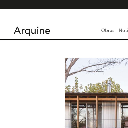
Obras
Noti