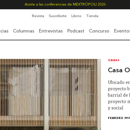
Asiste a las conferencias de MEXTRÓPOLI 2026
Revista
Suscríbete
Libros
Tienda
cias
Columnas
Entrevistas
Podcast
Concurso
Evento
OBRAS
Casa O
Ubicado en
proyecto b
barrial de
proyecto m
y social
FEBRERO 202