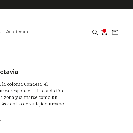
s
Academia
0
ctavia
 la colonia Condesa, el
usca responder a la condición
 la zona y sumarse como un
ás dentro de su tejido urbano
1