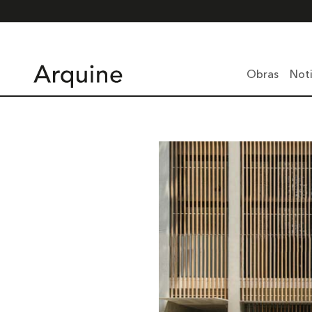
Obras
Noti