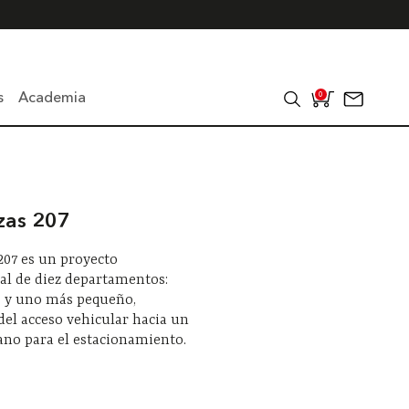
s
Academia
0
zas 207
207 es un proyecto
al de diez departamentos:
o y uno más pequeño,
del acceso vehicular hacia un
ano para el estacionamiento.