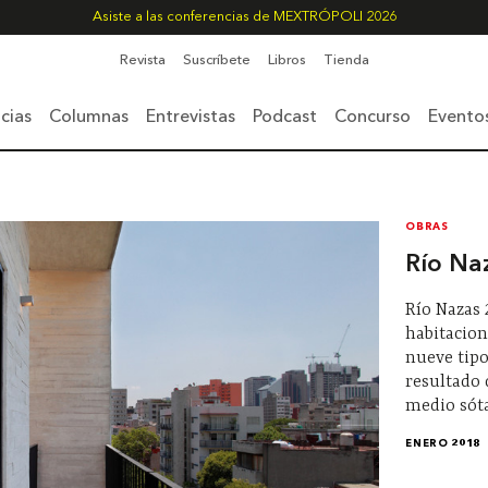
Asiste a las conferencias de MEXTRÓPOLI 2026
Revista
Suscríbete
Libros
Tienda
cias
Columnas
Entrevistas
Podcast
Concurso
Evento
OBRAS
Río Na
Río Nazas 
habitacion
nueve tip
resultado 
medio sót
ENERO 2018