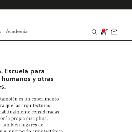
s
Academia
0
. Escuela para
, humanos y otras
s.
 también es un experimento
a que las arquitecturas
 habitualmente consideradas
r la propia disciplina,
r también lugares de
n e innovación arquitectónica.