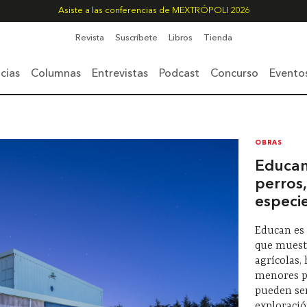
Asiste a las conferencias de MEXTRÓPOLI 2026
Revista
Suscríbete
Libros
Tienda
cias
Columnas
Entrevistas
Podcast
Concurso
Evento
OBRAS
Educan
perros
especie
Educan es
que muestr
agrícolas,
menores po
pueden se
exploració