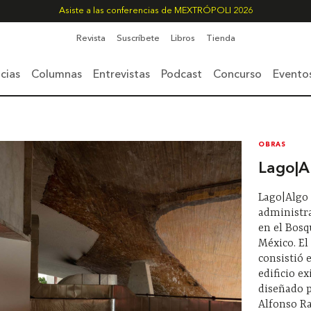
Asiste a las conferencias de MEXTRÓPOLI 2026
Revista
Suscríbete
Libros
Tienda
cias
Columnas
Entrevistas
Podcast
Concurso
Evento
OBRAS
Lago|A
Lago|Algo 
administr
en el Bosq
México. El
consistió 
edificio e
diseñado 
Alfonso R