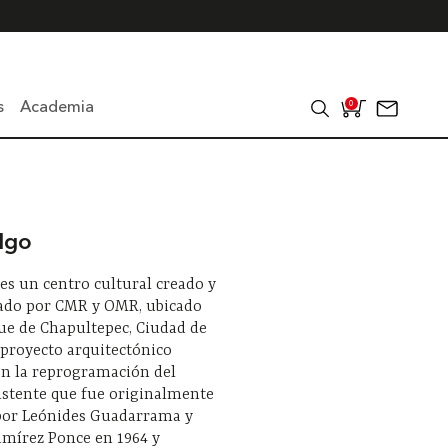
s
Academia
0
lgo
es un centro cultural creado y
ado por CMR y OMR, ubicado
ue de Chapultepec, Ciudad de
 proyecto arquitectónico
en la reprogramación del
xistente que fue originalmente
por Leónides Guadarrama y
amírez Ponce en 1964 y