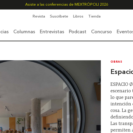
Asiste a las conferencias de MEXTRÓPOLI 2026
Revista
Suscríbete
Libros
Tienda
cias
Columnas
Entrevistas
Podcast
Concurso
Evento
OBRAS
Espaci
ESPACIO Ø
escenario 
lo que par
intención 
cosa. La g
definiendo
Las transp
permiten a