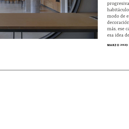
progresiva
habitáculo
modo de es
decoración
más, ese c
esa idea d
MARZO 2023