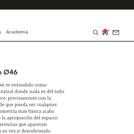
s
Academia
0
o Ø46
46 es entendido como
teatral donde nada es del todo
ece, precisamente con la
de que pueda ser cualquier
eometría más básica acaba
 la apropiación del espacio.
arencias que aparecen
 su vez ir descubriendo