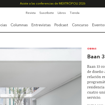
Asiste a las conferencias de MEXTRÓPOLI 2026
Revista
Suscríbete
Libros
Tienda
cias
Columnas
Entrevistas
Podcast
Concurso
Evento
OBRAS
Baan 
Baan 33 c
de diseño 
relación e
programát
residencia
cuatro un
servicio.