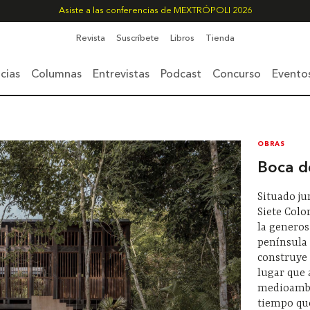
Asiste a las conferencias de MEXTRÓPOLI 2026
Revista
Suscríbete
Libros
Tienda
cias
Columnas
Entrevistas
Podcast
Concurso
Evento
OBRAS
Boca d
Situado ju
Siete Colo
la generos
península 
construye 
lugar que 
medioambie
tiempo qu