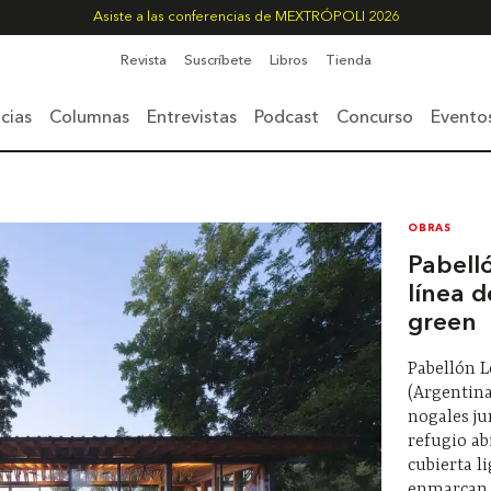
Asiste a las conferencias de MEXTRÓPOLI 2026
Revista
Suscríbete
Libros
Tienda
cias
Columnas
Entrevistas
Podcast
Concurso
Evento
OBRAS
Pabell
línea 
green
Pabellón L
(Argentina
nogales ju
refugio ab
cubierta l
enmarcan l