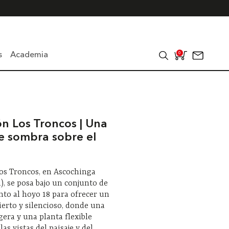
s
Academia
0
ón Los Troncos | Una
de sombra sobre el
os Troncos, en Ascochinga
), se posa bajo un conjunto de
nto al hoyo 18 para ofrecer un
ierto y silencioso, donde una
igera y una planta flexible
as vistas del paisaje y del