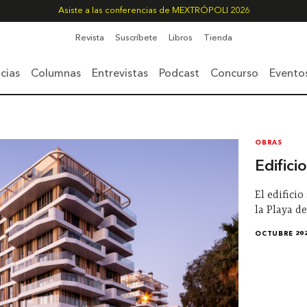
Asiste a las conferencias de MEXTRÓPOLI 2026
Revista
Suscríbete
Libros
Tienda
cias
Columnas
Entrevistas
Podcast
Concurso
Evento
OBRAS
Edifici
El edifici
la Playa d
OCTUBRE 20