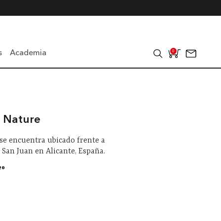
s
Academia
0
o Nature
o se encuentra ubicado frente a
e San Juan en Alicante, España.
20