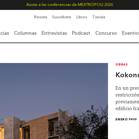
Asiste a las conferencias de MEXTRÓPOLI 2026
Revista
Suscríbete
Libros
Tienda
cias
Columnas
Entrevistas
Podcast
Concurso
Evento
OBRAS
Kokon
En un pred
restricción
previamen
edificio 
ENERO 2022