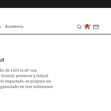
s
Academia
0
ut
io de 1,019.54 m² con
 frontal, posterior y lateral,
te impactado, se propuso un
fragmentado en tres volúmenes