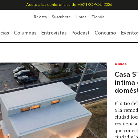
Asiste a las conferencias de MEXTRÓPOLI 2026
Revista
Suscríbete
Libros
Tienda
cias
Columnas
Entrevistas
Podcast
Concurso
Evento
OBRAS
Casa S
íntima 
domést
El sitio d
a la remod
ciudad loc
residencia
que conect
ciudad y l