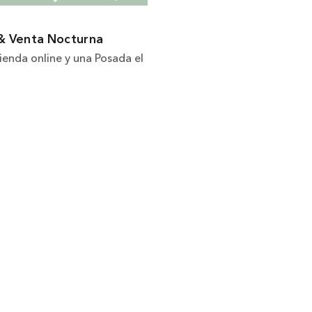
& Venta Nocturna
ienda online y una Posada el
Contacto
Tienda
Newsletter
Política de devoluciones