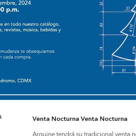
4
Venta Nocturna
Venta Nocturna
Arquine tendrá su tradicional venta n