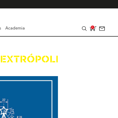
s
Academia
0