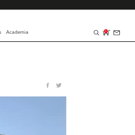
s
Academia
0