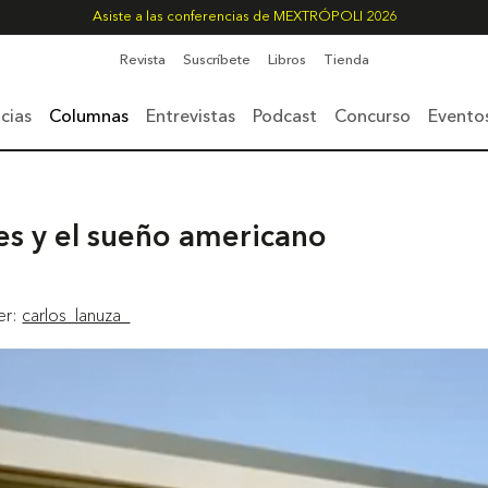
Asiste a las conferencias de MEXTRÓPOLI 2026
Revista
Suscríbete
Libros
Tienda
cias
Columnas
Entrevistas
Podcast
Concurso
Evento
s y el sueño americano
ter:
carlos_lanuza_