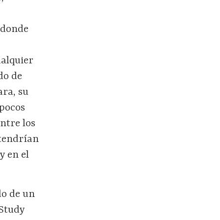
s donde
ualquier
do de
ara, su
 pocos
ntre los
 tendrían
y en el
do de un
 Study