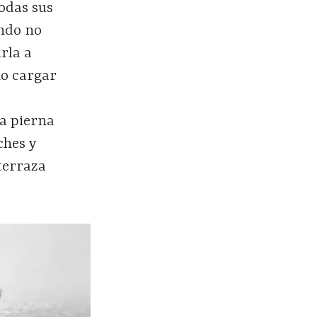
odas sus
ando no
rla a
o cargar
,
na pierna
ches y
terraza