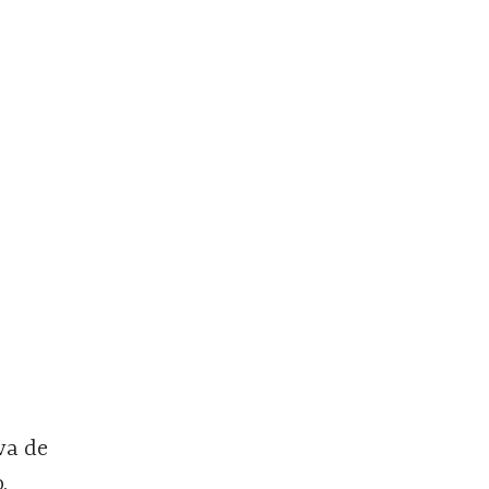
va de
,