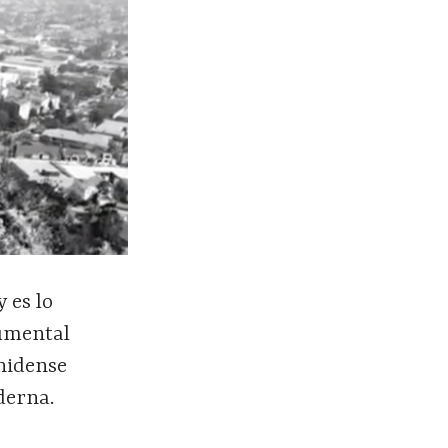
 es lo
cumental
nidense
derna.