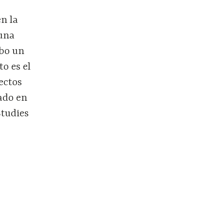
en la
 una
ubo un
o es el
ectos
iado en
Studies