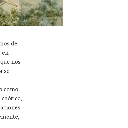
emos de
o en
 que nos
a se
vo como
 caótica,
raciones
temente,