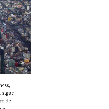
ness,
, sigue
ro de