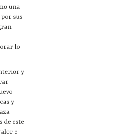
omo una
 por sus
gran
e
jorar lo
nterior y
rar
nuevo
cas y
raza
s de este
alor e