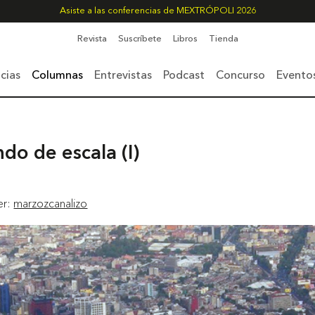
Asiste a las conferencias de MEXTRÓPOLI 2026
Revista
Suscríbete
Libros
Tienda
cias
Columnas
Entrevistas
Podcast
Concurso
Evento
do de escala (I)
er:
marzozcanalizo