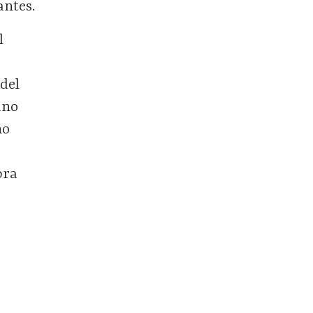
antes.
l
del
ano
no
bra