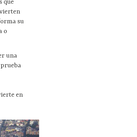
s que
vierten
forma su
a o
ser una
a prueba
ierte en