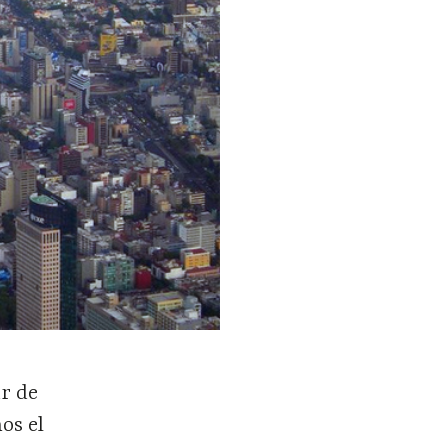
r de
os el