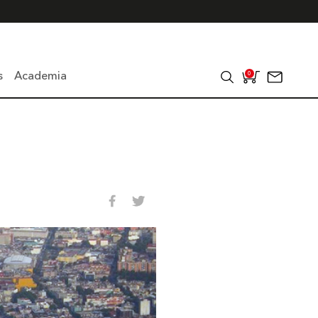
s
Academia
0