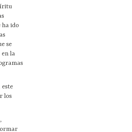
íritu
as
e ha ido
as
ue se
 en la
rogramas
 este
r los
,
sformar