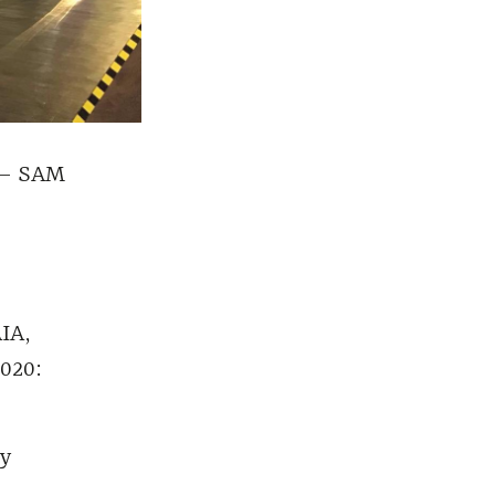
M – SAM
AIA,
2020:
 y