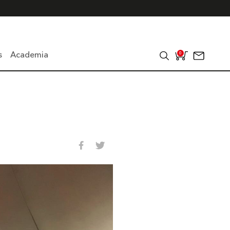
s
Academia
0