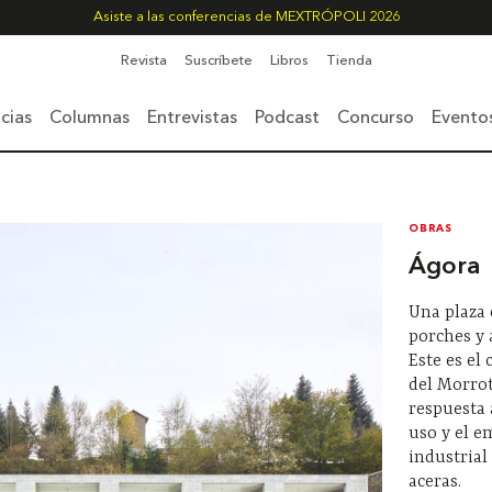
Asiste a las conferencias de MEXTRÓPOLI 2026
Revista
Suscríbete
Libros
Tienda
cias
Columnas
Entrevistas
Podcast
Concurso
Evento
OBRAS
Ágora
Una plaza 
porches y 
Este es el
del Morrot
respuesta 
uso y el 
industrial 
aceras.