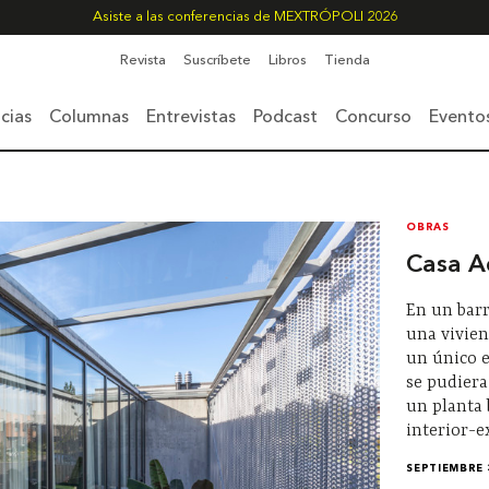
Asiste a las conferencias de MEXTRÓPOLI 2026
Revista
Suscríbete
Libros
Tienda
cias
Columnas
Entrevistas
Podcast
Concurso
Evento
OBRAS
Casa A
En un barr
una vivien
un único e
se pudiera
un planta 
interior-e
SEPTIEMBRE 