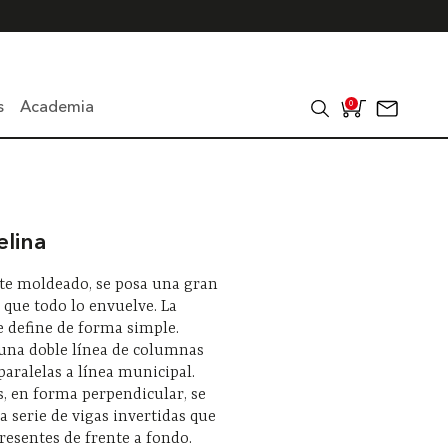
s
Academia
0
elina
ote moldeado, se posa una gran
 que todo lo envuelve. La
e define de forma simple.
 una doble línea de columnas
paralelas a línea municipal.
s, en forma perpendicular, se
 serie de vigas invertidas que
resentes de frente a fondo.