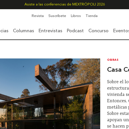
Asiste a las conferencias de MEXTRÓPOLI 2026
Revista
Suscríbete
Libros
Tienda
cias
Columnas
Entrevistas
Podcast
Concurso
Evento
OBRAS
Casa C
Sobre el l
estructura
vivienda s
Entonces,
metálicas 
Sobre esta
apoyan una
se hacen p