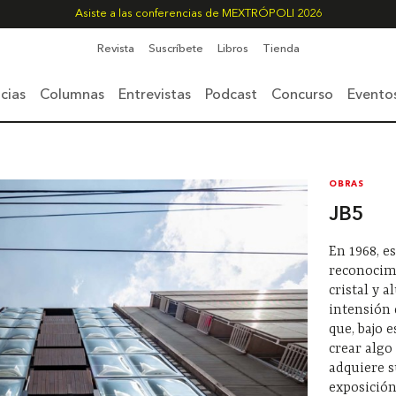
Asiste a las conferencias de MEXTRÓPOLI 2026
Revista
Suscríbete
Libros
Tienda
cias
Columnas
Entrevistas
Podcast
Concurso
Evento
OBRAS
JB5
En 1968, es
reconocim
cristal y a
intensión 
que, bajo 
crear algo
adquiere 
exposición